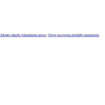
Akụkụ nkedo Aluminom anwụ
,
Onye na-eweta profaịlụ aluminom
,