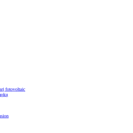
ị fotovoltaic
mọkụ
usion