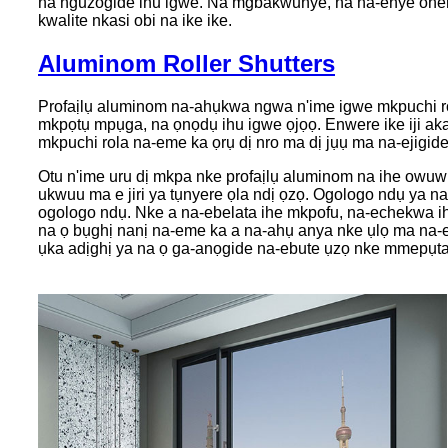
na nguzogide ihu igwe. Na mgbakwunye, ha na-enye ohere
kwalite nkasi obi na ike ike.
Aluminom Roller Shutters
Profaịlụ aluminom na-ahụkwa ngwa n'ime igwe mkpuchi ro
mkpọtụ mpụga, na ọnọdụ ihu igwe ọjọọ. Enwere ike iji aka 
mkpuchi rola na-eme ka ọrụ dị nro ma dị jụụ ma na-ejigid
Otu n'ime uru dị mkpa nke profaịlụ aluminom na ihe owu
ukwuu ma e jiri ya tụnyere ọla ndị ọzọ. Ogologo ndụ ya n
ogologo ndụ. Nke a na-ebelata ihe mkpofu, na-echekwa ih
na ọ bụghị nanị na-eme ka a na-ahụ anya nke ụlọ ma na-em
ụka adịghị ya na ọ ga-anọgide na-ebute ụzọ nke mmepụta