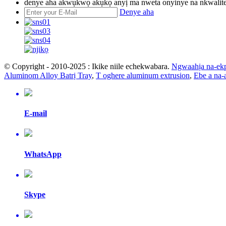
denye aha akwụkwọ akụkọ anyị ma nweta onyinye na nkwalite
Denye aha
© Copyright - 2010-2025 : Ikike niile echekwabara.
Ngwaahịa na-ek
Aluminom Alloy Batrị Tray
,
T oghere aluminum extrusion
,
Ebe a na-
E-mail
WhatsApp
Skype