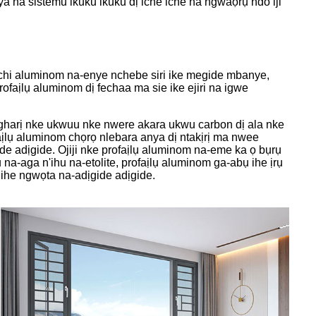
a sistemu ikuku ikuku dị iche iche na ngwaọrụ ndo iji
chi aluminom na-enye nchebe siri ike megide mbanye,
ofaịlụ aluminom dị fechaa ma sie ike ejiri na igwe
egharị nke ukwuu nke nwere akara ukwu carbon dị ala nke
aịlụ aluminom chọrọ nlebara anya dị ntakịrị ma nwee
 adịgide. Ojiji nke profaịlụ aluminom na-eme ka ọ bụrụ
a-aga n'ihu na-etolite, profaịlụ aluminom ga-abụ ihe ịrụ
ihe ngwọta na-adịgide adịgide.