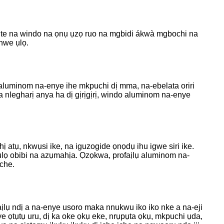
te na windo na ọnụ ụzọ ruo na mgbidi ákwà mgbochi na
nwe ụlọ.
w aluminom na-enye ihe mkpuchi dị mma, na-ebelata oriri
na nlegharị anya ha dị gịrịgịrị, windo aluminom na-enye
atụ, nkwụsi ike, na iguzogide ọnọdụ ihu igwe siri ike.
ụlọ obibi na azụmahịa. Ọzọkwa, profaịlụ aluminom na-
iche.
ịlụ ndị a na-enye usoro maka nnukwu iko iko nke a na-eji
ọtụtụ uru, dị ka oke ọkụ eke, nrụpụta ọkụ, mkpuchi ụda,