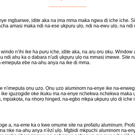
ye mgbanwe, ịdịte aka na ịma mma maka ngwa dị iche iche. Si
ha amasị maka ndị na-ese ụkpụrụ ụlọ, ndị na-ewu ụlọ, na ndị 
 windo n'ihi ike ha pụrụ iche, ịdịte aka, na arụ ọrụ ọkụ. Windo
aịlụ ndị ahụ ka ọ dabara n'ụdị ụkpụrụ ụlọ na mmasị imewe. Site 
 na-emepụta ebe na-ahụ anya na ike dị mma.
ebe n'imepụta ọnụ ụzọ. Ọnụ ụzọ aluminom na-enye ike na-enweghị 
were ike iguzogide oke ikuku ma na-enye nchekwa nchekwa maka 
g, mpịakọta, na nhọrọ hinged, na-egbo mkpa ụkpụrụ ụlọ dị iche 
oge a, na-eme ka o kwe omume site na profaịlụ aluminum. Profa
 nke na-ahụ anya n'èzí ụlọ. Mgbidi mkpuchi aluminom na-enye 