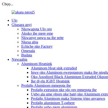
Chọọ...
Ụlọ
Gbasara anyị
Nkọwapụta Ụlọ ọrụ
Akụkọ ihe mere eme
Nkwanye ugwu na ihe nrite
Nkesa ahịa
Echiche nke Factory
Omenala
Budata
Ngwaahịa
Aluminom Heatsink
Aluminom Heat sink extruded
Igwe ọkụ Aluminom ewepụtagoro maka ihe ntụghar
Ọkụ Anodized Black Aluminium Extruded Okpo
Ike dị elu IGBT Heatsink
Profaịlụ Aluminom mmepụta ihe
Profaịlụ extrusion nke ụlọ ọrụ mmepụta ihe
Ụgbọ ala ume ọhụrụ nke batrị nke Alunimum extr
Profaịlụ Aluminom maka Sistemụ ịrịgo anyanwụ
Profaịlụ aluminium T-oghere
Profaịlụ ụgbọ njem aluminium