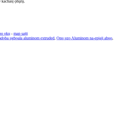
 kachasị ọhụrụ.
po ọkụ
-
map saịtị
adọba ụgbọala aluminom extruded
,
Ọnụ ụzọ Aluminom na-epịaji abụọ
,