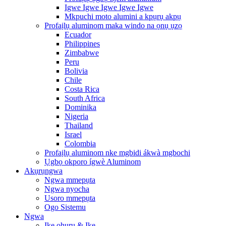
Igwe Igwe Igwe Igwe Igwe
Mkpuchi moto alumini a kpụrụ akpụ
Profaịlụ aluminom maka windo na ọnụ ụzọ
Ecuador
Philippines
Zimbabwe
Peru
Bolivia
Chile
Costa Rica
South Africa
Dominika
Nigeria
Thailand
Israel
Colombia
Profaịlụ aluminom nke mgbidi ákwà mgbochi
Ụgbọ okporo ígwè Aluminom
Akụrụngwa
Ngwa mmepụta
Ngwa nyocha
Usoro mmepụta
Ogo Sistemu
Ngwa
Ike ọhụrụ & Ike