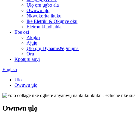
Ụlọ ọrụ ụgbọ ala
Owuwu ụlọ
Nkwukọrịta ikuku
Ike Eletriki & Ọkụnye ọkụ
Eletrọnịkị ndị ahịa
Ebe ozi
Akụkọ
Ajụjụ
Ụlọ ọrụ Dynamis&Ọmụma
Ọrụ
Kpọtụrụ anyị
English
Ụlọ
Owuwu ụlọ
Owuwu ụlọ