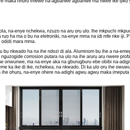
 maka nhọrọ imewe na-agbanwe agbanwe ma nwee ike ijikọ ya n
la, na-enye nchekwa, nzuzo na arụ ọrụ ụlọ. Ihe mkpuchi mkpu
rụọ ha ma ọ bụ na eletrọnịkị, na-enye mma na ịdị mfe nke iji. Pr
e ọdịdị mara mma.
wu bụ nkwado ha na ihe ndozi dị ala. Aluminom bụ ihe a na-em
a nguzogide corrosion pụtara na ụlọ na ihe arụrụ arụ nwere prof
e onwunwe, ma na-enye aka na gburugburu ebe obibi na-adịgide
e ka ike dị ike, nchekwa, na nkwado. Dị ka ụlọ ọrụ ihe owuwu n
 ihe ọhụrụ, na-enye ohere na-adịghị agwụ agwụ maka ịmepụta 