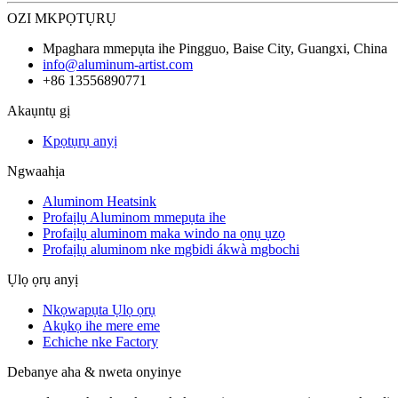
OZI MKPỌTỤRỤ
Mpaghara mmepụta ihe Pingguo, Baise City, Guangxi, China
info@aluminum-artist.com
+86 13556890771
Akaụntụ gị
Kpọtụrụ anyị
Ngwaahịa
Aluminom Heatsink
Profaịlụ Aluminom mmepụta ihe
Profaịlụ aluminom maka windo na ọnụ ụzọ
Profaịlụ aluminom nke mgbidi ákwà mgbochi
Ụlọ ọrụ anyị
Nkọwapụta Ụlọ ọrụ
Akụkọ ihe mere eme
Echiche nke Factory
Debanye aha & nweta onyinye