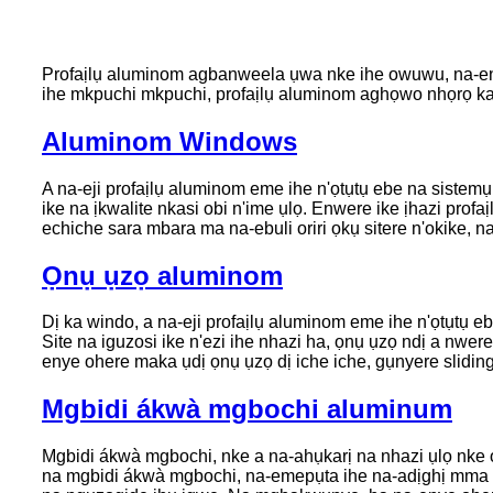
Profaịlụ aluminom agbanweela ụwa nke ihe owuwu, na-en
ihe mkpuchi mkpuchi, profaịlụ aluminom aghọwo nhọrọ kac
Aluminom Windows
A na-eji profaịlụ aluminom eme ihe n'ọtụtụ ebe na sistemụ
ike na ịkwalite nkasi obi n'ime ụlọ. Enwere ike ịhazi prof
echiche sara mbara ma na-ebuli oriri ọkụ sitere n'okike,
Ọnụ ụzọ aluminom
Dị ka windo, a na-eji profaịlụ aluminom eme ihe n'ọtụtụ 
Site na iguzosi ike n'ezi ihe nhazi ha, ọnụ ụzọ ndị a n
enye ohere maka ụdị ọnụ ụzọ dị iche iche, gụnyere slidin
Mgbidi ákwà mgbochi aluminum
Mgbidi ákwà mgbochi, nke a na-ahụkarị na nhazi ụlọ nke 
na mgbidi ákwà mgbochi, na-emepụta ihe na-adịghị mma na