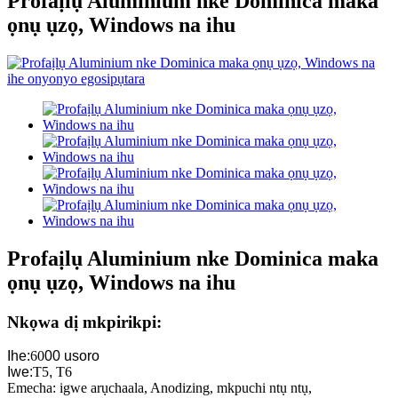
Profaịlụ Aluminium nke Dominica maka
ọnụ ụzọ, Windows na ihu
Profaịlụ Aluminium nke Dominica maka
ọnụ ụzọ, Windows na ihu
Nkọwa dị mkpirikpi:
Ihe:
60
00 usoro
Iwe:
T5
,
T6
Emecha: igwe arụchaala, Anodizing, mkpuchi ntụ ntụ,