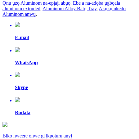
Ọnụ ụzọ Aluminom na-epịaji abụọ
,
Ebe a na-adọba ụgbọala
aluminom extruded
,
Aluminom Alloy Batrị Tray
,
Akụkụ nkedo
Aluminom anwụ
,
E-mail
WhatsApp
Skype
Budata
Biko nweere onwe gị ịkpọtụrụ anyị