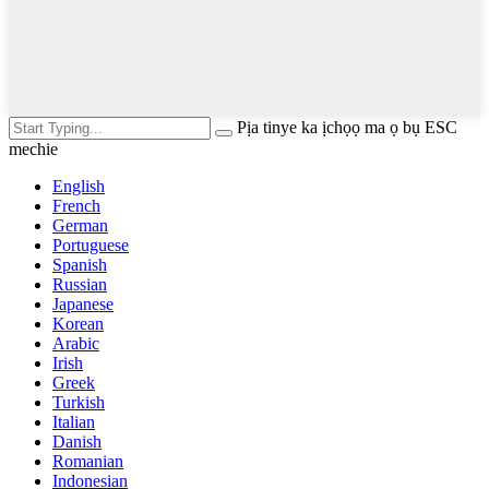
Pịa tinye ka ịchọọ ma ọ bụ ESC
mechie
English
French
German
Portuguese
Spanish
Russian
Japanese
Korean
Arabic
Irish
Greek
Turkish
Italian
Danish
Romanian
Indonesian