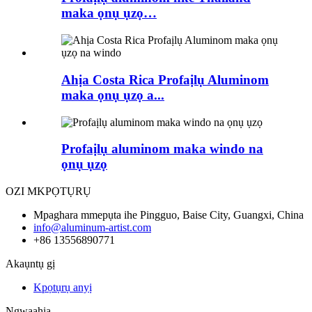
maka ọnụ ụzọ…
Ahịa Costa Rica Profaịlụ Aluminom
maka ọnụ ụzọ a...
Profaịlụ aluminom maka windo na
ọnụ ụzọ
OZI MKPỌTỤRỤ
Mpaghara mmepụta ihe Pingguo, Baise City, Guangxi, China
info@aluminum-artist.com
+86 13556890771
Akaụntụ gị
Kpọtụrụ anyị
Ngwaahịa