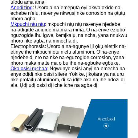
ụfọdụ ama ama:
Anodizing
: Usoro a na-emepụta oyi akwa oxide na-
echebe n'elu, na-enye nkwụsị nke corrosion na ọtụtụ
nhọrọ agba.
Mkpuchi ntụ ntụ
: mkpuchi ntụ ntụ na-enye njedebe
na-adịgide adịgide ma mara mma. Ọ na-enye ezigbo
nguzogide ihu igwe, kemịkalụ, na ncha, yana nnukwu
nhọrọ nke agba na mmecha dị.
Electrophoresis: Usoro a na-agụnye iji ọkụ eletrik na-
etinye ihe mkpuchi otu n'elu aluminom. Ọ na-enye
njedebe dị nro na nke na-eguzogide corrosion, yana
nhọrọ maka matte ma ọ bụ ihe na-egbuke egbuke.
Ọka osisi rụchaa
: Ngwunye osisi anyị na-emecha na-
enye ọdịdị nke osisi sitere n'okike, jikọtara ya na uru
nke profaịlụ aluminom, dị ka ịdịte aka na ihe ndozi dị
ala. Ụdị ụdị osisi dị iche iche na agba dị.