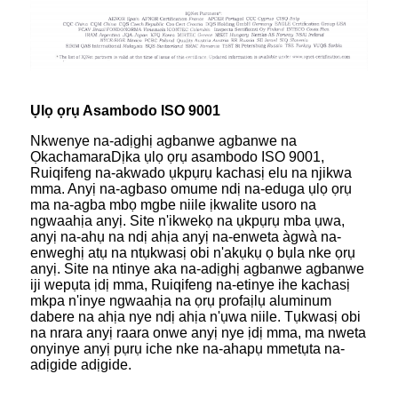
Ụlọ ọrụ Asambodo ISO 9001
Nkwenye na-adịghị agbanwe agbanwe na
ỌkachamaraDịka ụlọ ọrụ asambodo ISO 9001,
Ruiqifeng na-akwado ụkpụrụ kachasị elu na njikwa
mma. Anyị na-agbaso omume ndị na-eduga ụlọ ọrụ
ma na-agba mbọ mgbe niile ịkwalite usoro na
ngwaahịa anyị. Site n'ikwekọ na ụkpụrụ mba ụwa,
anyị na-ahụ na ndị ahịa anyị na-enweta àgwà na-
enweghị atụ na ntụkwasị obi n'akụkụ ọ bụla nke ọrụ
anyị. Site na ntinye aka na-adịghị agbanwe agbanwe
iji wepụta ịdị mma, Ruiqifeng na-etinye ihe kachasị
mkpa n'inye ngwaahịa na ọrụ profaịlụ aluminum
dabere na ahịa nye ndị ahịa n'ụwa niile. Tụkwasị obi
na nrara anyị raara onwe anyị nye ịdị mma, ma nweta
onyinye anyị pụrụ iche nke na-ahapụ mmetụta na-
adịgide adịgide.