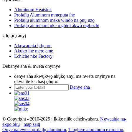
Aluminom Heatsink
Profaịlụ Aluminom mmepụta ihe
Profaịlụ aluminom maka windo na ọnụ ụzọ
Profaịlụ aluminom nke mgbidi ákwà mgbochi
Ụlọ ọrụ anyị
Nkọwapụta Ụlọ ọrụ
Akụkọ ihe mere eme
Echiche nke Factory
Debanye aha & nweta onyinye
denye aha akwụkwọ akụkọ anyị ma nweta onyinye na
nkwalite kachasị ọhụrụ.
Denye aha
© Copyright - 2010-2025 : Ikike niile echekwabara.
Ngwaahịa na-
ekpo ọkụ
-
map saịtị
Onye na-eweta profaịlụ aluminom
,
T oghere aluminum extrusion
,