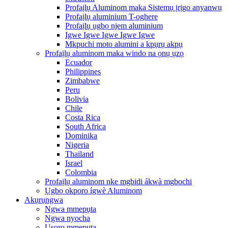
Profaịlụ Aluminom maka Sistemụ ịrịgo anyanwụ
Profaịlụ aluminium T-oghere
Profaịlụ ụgbọ njem aluminium
Igwe Igwe Igwe Igwe Igwe
Mkpuchi moto alumini a kpụrụ akpụ
Profaịlụ aluminom maka windo na ọnụ ụzọ
Ecuador
Philippines
Zimbabwe
Peru
Bolivia
Chile
Costa Rica
South Africa
Dominika
Nigeria
Thailand
Israel
Colombia
Profaịlụ aluminom nke mgbidi ákwà mgbochi
Ụgbọ okporo ígwè Aluminom
Akụrụngwa
Ngwa mmepụta
Ngwa nyocha
Usoro mmepụta