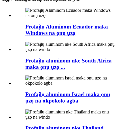
Profaịlụ Aluminom Ecuador maka
Windows na ọnụ ụzọ
Profaịlụ aluminom nke South Africa
maka ọnụ ụzọ ...
Profaịlụ aluminom Israel maka ọnụ
ụzọ na okpokolo agba
Profaịlụ aluminom nke Thailand