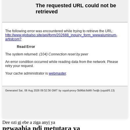
Dee ozi gị ebe a ziga anyị ya
ngwaahịa ndị metụtara ya