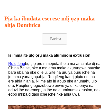
Pịa ka ibudata eserese ndị ọzọ maka
ahịa Dominica
Budata
Isi mmalite ụlọ ọrụ maka aluminom extrusion
Ruiqifeng
bụ ụlọ ọrụ mmepụta ihe a ma ama nke dị na
China Baise, nke a ma ama maka akụrụngwa bauxite
bara ụba na nke dị elu. Site na uru ya pụrụ iche na
ịdịmma yana ọnụahịa, Ruiqifeng karịrị ọtụtụ ndị na-
ere ahịa n'ahịa. N'ime afọ iri abụọ nke ahụmahụ ụlọ
ọrụ, Ruiqifeng eguzobewo onwe ya dị ka onye na-
eduzi ihe na-emepụta ihe na aluminum extrusion, na-
egbo mkpa dịgasị iche iche nke ahịa ụwa.