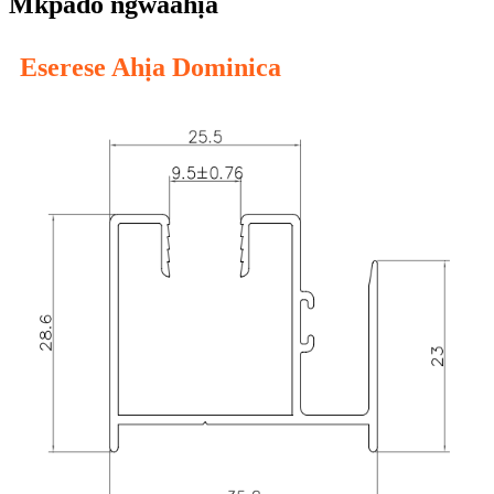
Mkpado ngwaahịa
Eserese Ahịa Dominica