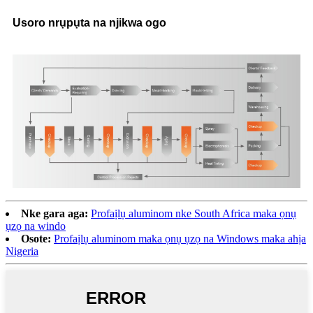
Usoro nrụpụta na njikwa ogo
Nke gara aga:
Profaịlụ aluminom nke South Africa maka ọnụ
ụzọ na windo
Osote:
Profaịlụ aluminom maka ọnụ ụzọ na Windows maka ahịa
Nigeria