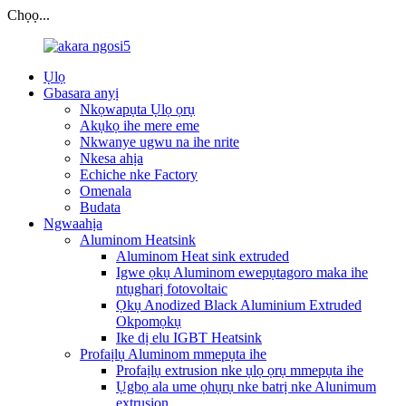
Chọọ...
Ụlọ
Gbasara anyị
Nkọwapụta Ụlọ ọrụ
Akụkọ ihe mere eme
Nkwanye ugwu na ihe nrite
Nkesa ahịa
Echiche nke Factory
Omenala
Budata
Ngwaahịa
Aluminom Heatsink
Aluminom Heat sink extruded
Igwe ọkụ Aluminom ewepụtagoro maka ihe
ntụgharị fotovoltaic
Ọkụ Anodized Black Aluminium Extruded
Okpomọkụ
Ike dị elu IGBT Heatsink
Profaịlụ Aluminom mmepụta ihe
Profaịlụ extrusion nke ụlọ ọrụ mmepụta ihe
Ụgbọ ala ume ọhụrụ nke batrị nke Alunimum
extrusion