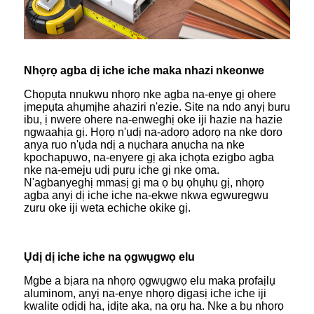
Nhọrọ agba dị iche iche maka nhazi nkeonwe
Chọpụta nnukwu nhọrọ nke agba na-enye gị ohere
ịmepụta ahụmịhe ahaziri n'ezie. Site na ndo anyị buru
ibu, ị nwere ohere na-enweghị oke iji hazie na hazie
ngwaahịa gị. Họrọ n'ụdị na-adọrọ adọrọ na nke doro
anya ruo n'ụda ndị a nụchara anụcha na nke
kpochapụwo, na-enyere gị aka ịchọta ezigbo agba
nke na-emeju ụdị pụrụ iche gị nke ọma.
N'agbanyeghị mmasị gị ma ọ bụ ọhụhụ gị, nhọrọ
agba anyị dị iche iche na-ekwe nkwa egwuregwu
zuru oke iji weta echiche okike gị.
Ụdị dị iche iche na ọgwụgwọ elu
Mgbe a bịara na nhọrọ ọgwụgwọ elu maka profaịlụ
aluminom, anyị na-enye nhọrọ dịgasị iche iche iji
kwalite ọdịdị ha, ịdịte aka, na ọrụ ha. Nke a bụ nhọrọ