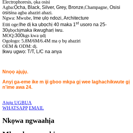
Electrophoresis, ọka osisi
Agba:
Ọcha, Black, Silver, Grey, Bronze,
Champagne
, Osisi
osisi
na agba ahaziri ahazi.
Ngwa: Mwube
, Ime ụlọ ndozi, Architecture
st
Etiti oge:
Ihe dị ka ụbọchị 40 maka 1
usoro na 25-
30
ụbọchị
maka ikwugharị iwu.
MOQ:
300
kgs kwa ụdị
Ogologo: 5.8M/6M/6.4M ma ọ bụ ahaziri
OEM & ODM: dị.
Ịkwụ ụgwọ: T/T, L/C na anya
Nnọọ ajụjụ.
Anyị ga-eme ike m iji gboo mkpa gị wee laghachikwute gị
n'ime awa 24.
Ajuju UGBUA
WHATSAPP
EMAIL
Nkọwa ngwaahịa