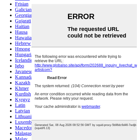
Frisian
Galician
Georgian
Gujarati
Haitian
Hausa
Hawaiian
Hebrew
Hmong
Hungarian
Icelandic
Igbo
Javanese
Kannada
Kazakh
Khmer
Kurdish
Kyrgyz
Latin
Latvian
Lithuanian
Luxembou..
Macedonian
Malagasy
Malay