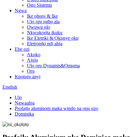
Ogo Sistemu
Ngwa
Ike ọhụrụ & Ike
Ụlọ ọrụ ụgbọ ala
Owuwu ụlọ
Nkwukọrịta ikuku
Ike Eletriki & Ọkụnye ọkụ
Eletrọnịkị ndị ahịa
Ebe ozi
Akụkọ
Ajụjụ
Ụlọ ọrụ Dynamis&Ọmụma
Ọrụ
Kpọtụrụ anyị
English
Ụlọ
Ngwaahịa
Profaịlụ aluminom maka windo na ọnụ ụzọ
Dominika